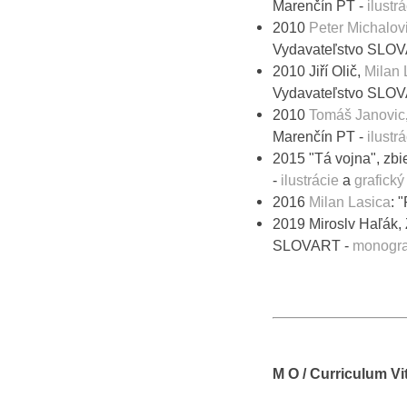
Marenčín PT -
ilustr
2010
Peter Michalov
Vydavateľstvo SLO
2010 Jiří Olič,
Milan 
Vydavateľstvo SLO
2010
Tomáš Janovic
Marenčín PT -
ilustr
2015 "Tá vojna", zbi
-
ilustrácie
a
grafický
2016
Milan Lasica
: 
2019 Miroslv Haľák,
SLOVART -
monogra
M O / Curriculum Vi