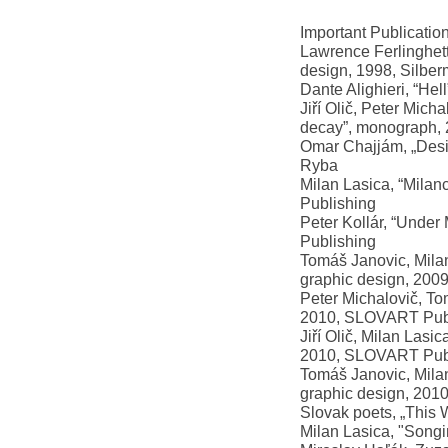
Important Publicatio
Lawrence Ferlinghetti
design, 1998, Silbe
Dante Alighieri, “Hel
Jiří Olič, Peter Mich
decay”, monograph, 
Omar Chajjám, „Desire 
Ryba
Milan Lasica, “Milan
Publishing
Peter Kollár, “Under 
Publishing
Tomáš Janovic, Milan
graphic design, 200
Peter Michalovič, T
2010, SLOVART Pub
Jiří Olič, Milan Las
2010, SLOVART Pub
Tomáš Janovic, Milan 
graphic design, 201
Slovak poets, „This W
Milan Lasica, "Songi