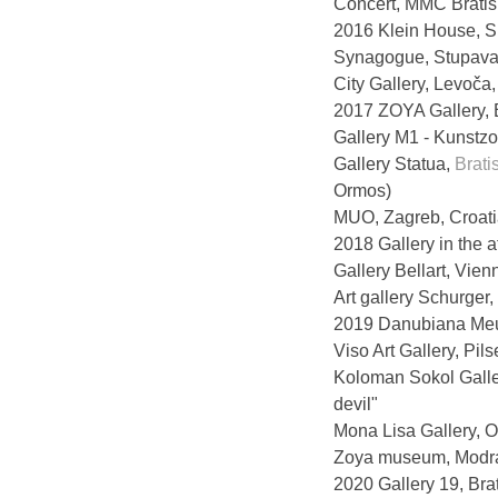
Concert, MMC Bratis
2016 Klein House, Su
Synagogue, Stupava,
City Gallery, Levoča
2017 ZOYA Gallery, B
Gallery M1 - Kunstzo
Gallery Statua,
Brati
Ormos)
MUO, Zagreb, Croatia
2018 Gallery in the a
Gallery Bellart, Vien
Art gallery Schurger,
2019 Danubiana Meul
Viso Art Gallery, P
Koloman Sokol Galler
devil"
Mona Lisa Gallery, O
Zoya museum, Modra,
2020 Gallery 19, Brat