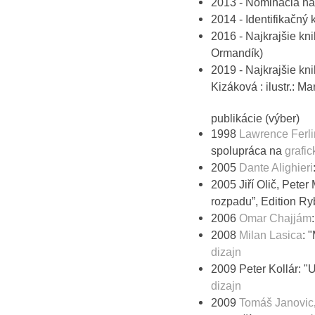
2013 - Nominácia na
2014 - Identifikačný
2016 - Najkrajšie kn
Ormandík)
2019 - Najkrajšie kn
Kizáková : ilustr.: M
publikácie (výber)
1998
Lawrence Ferli
spolupráca na
grafi
2005
Dante Alighieri
2005 Jiří Olič, Pete
rozpadu”, Edition Ry
2006
Omar Chajjám
2008
Milan Lasica
: 
dizajn
2009 Peter Kollár: "
dizajn
2009
Tomáš Janovic