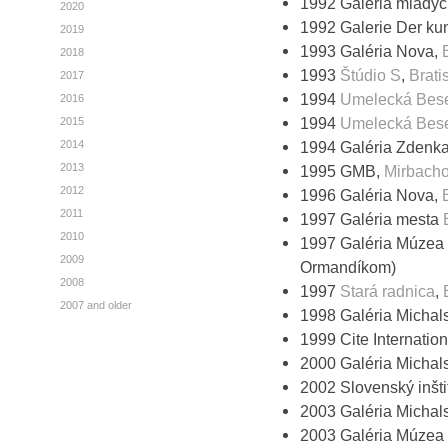
1992 Galéria mladý
2020
1992 Galerie Der ku
2019
1993 Galéria Nova,
2018
1993
Štúdio S
,
Brati
2017
1994
Umelecká Bes
2016
1994
Umelecká Bes
2015
2014
1994 Galéria Zdenk
2013
1995 GMB,
Mirbacho
2012
1996 Galéria Nova,
2011
1997 Galéria mesta
2010
1997 Galéria Múzea 
2009
Ormandíkom)
2008
1997
Stará radnica
,
2007 and older
1998 Galéria Michal
1999 Cite Internation
2000 Galéria Michal
2002 Slovenský inšti
2003 Galéria Michal
2003 Galéria Múzea 