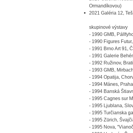
Ormandíkovou)
2021 Galéria 12, Teš
skupinové výstavy
- 1990 GMB, Pállfyho
- 1990 Figures Futur
- 1991 Brno Art 91, 
- 1991 Galerie Behé
- 1992 Ružinov, Brati
- 1993 GMB, Mirbacho
- 1994 Opatija, Chor
- 1994 Mánes, Praha,
- 1994 Banská Štiavni
- 1995 Cagnes sur Me
- 1995 Ljublana, Slov
- 1995 Turčianska gal
- 1995 Zūrich, Švajč
- 1995 Nova, “Viano