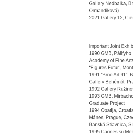
Gallery Nedbalka, Br
Ormandíková)
2021 Gallery 12, Cie
Important Joint Exhib
1990 GMB, Pállfyho pa
Academy of Fine Arts
“Figures Futur”, Mont
1991 “Brno Art 91”, 
Gallery Behémót, Pr
1992 Gallery Ružinov,
1993 GMB, Mirbachov 
Graduate Project
1994 Opatija, Croati
Mánes, Prague, Czech
Banská Štiavnica, Sl
1995 Cagnes su Mer, F