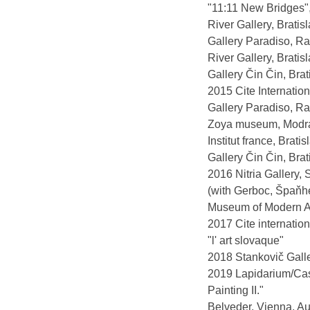
"11:11 New Bridges", 
River Gallery, Bratis
Gallery Paradiso, Ra
River Gallery, Bratis
Gallery Čin Čin, Bra
2015 Cite Internation
Gallery Paradiso, Ra
Zoya museum, Modra
Institut france, Brati
Gallery Čin Čin, Bra
2016 Nitria Gallery,
(with Gerboc, Špaňhel
Museum of Modern Ar
2017 Cite internationa
"l' art slovaque"
2018 Stankovič Galle
2019 Lapidarium/Cast
Painting II."
Belveder, Vienna, Au