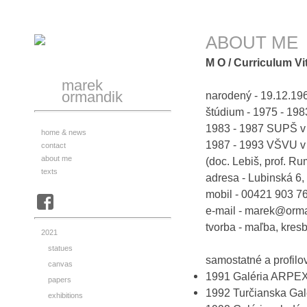
ABOUT ME
M O / Curriculum Vi
marek
ormandik
narodený - 19.12.196
štúdium - 1975 - 198
1983 - 1987 SUPŠ v 
home & news
1987 - 1993 VŠVU v B
contact
about me
(doc. Lebiš, prof. Ru
texts
adresa - Lubinská 6,
mobil - 00421 903 7
e-mail - marek@orm
tvorba - maľba, kresba
2021
statues
samostatné a profilo
canvas
1991 Galéria ARPE
papers
1992 Turčianska Gal
exhibitions