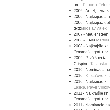
prel.:
Ľubomír Felde
2006 - Aurel, cena z
2006 - Najkrajšie a n
2006 - Najkrajšia det
text:
Miroslav Válek
; 
2007 - Meulensteen 
2008 - Cena
Martina
2008 - Najkrajšie kn
Ormandík ; graf. upr
2009 - Prvá špeciáln
Crispino,
Taliansko
2010 - Nominácia n
2010 -
Krištáľové krí
2010 - Najkrajšie kni
Lasica
,
Pavel Viliko
2011 - Najkrajšie kn
Ormandík ; graf. upr
2011 - Nominácia n